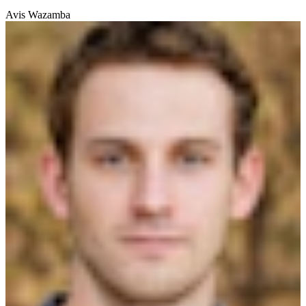
Avis Wazamba