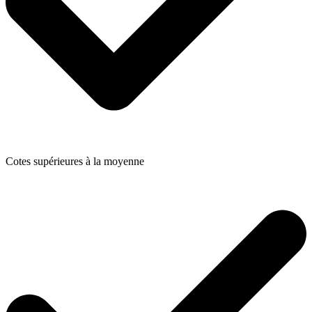
Cotes supérieures à la moyenne