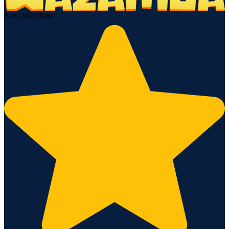
Note Wazamba