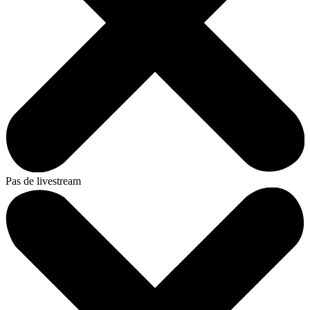
Pas de livestream