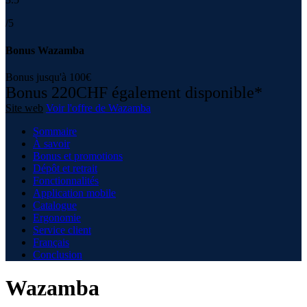
/5
Bonus Wazamba
Bonus jusqu'à 100€
Bonus 220CHF également disponible*
Site web
Voir l'offre de Wazamba
Sommaire
À savoir
Bonus et promotions
Dépôt et retrait
Fonctionnalités
Application mobile
Catalogue
Ergonomie
Service client
Français
Conclusion
Wazamba