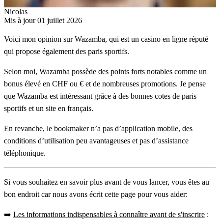
Nicolas
Mis à jour 01 juillet 2026
Voici mon opinion sur Wazamba, qui est un casino en ligne réputé
qui propose également des paris sportifs.
Selon moi, Wazamba possède des points forts notables comme un
bonus élevé en CHF ou € et de nombreuses promotions. Je pense
que Wazamba est intéressant grâce à des bonnes cotes de paris
sportifs et un site en français.
En revanche, le bookmaker n’a pas d’application mobile, des
conditions d’utilisation peu avantageuses et pas d’assistance
téléphonique.
Si vous souhaitez en savoir plus avant de vous lancer, vous êtes au
bon endroit car nous avons écrit cette page pour vous aider:
➡️
Les informations indispensables à connaître avant de s'inscrire
: